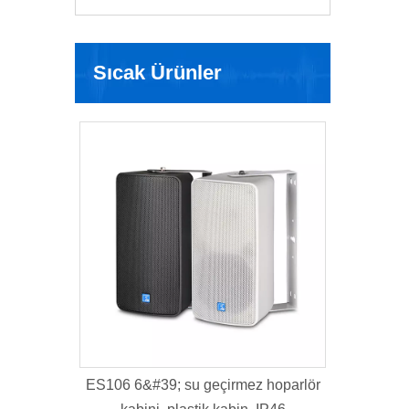
Sıcak Ürünler
 6&#39; su geçirmez hoparlör
K112B