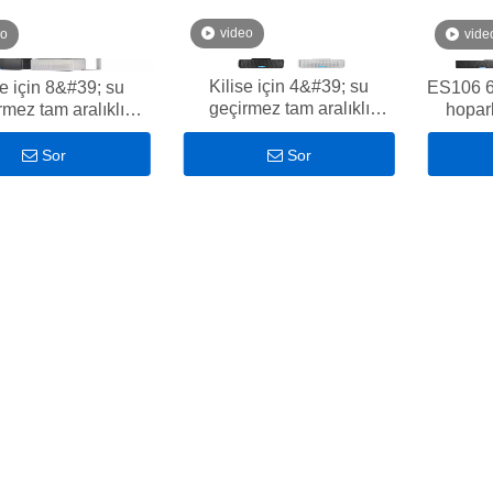
video
eo
vide
Kilise için 4&#39; su
se için 8&#39; su
ES106 6
geçirmez tam aralıklı
rmez tam aralıklı
hoparl
hoparlör kabini
oparlör kabini
Sor
Sor