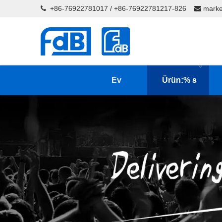
+86-76922781017 / +86-76922781217-826
marke


Ev
Ürün:% s