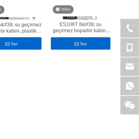
video
o
ES108T 8&#39; su
&#39; su geçirmez
geçirmez hoparlör kabini,
ör kabini, plastik
plastik kabin, IP46
kabin, IP46
Sor
Sor