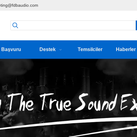
ting@fdbaudio.com
Başvuru
Destek
Temsilciler
Haberler