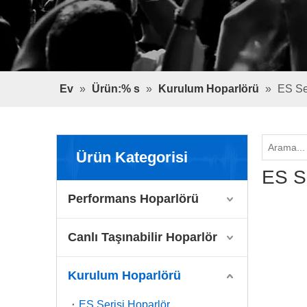
Ev
»
Ürün:% s
»
Kurulum Hoparlörü
»
ES Se
Ürün Kategorisi
ES Se
Performans Hoparlörü
Canlı Taşınabilir Hoparlör
Kurulum Hoparlörü
ES Serisi Hoparlör