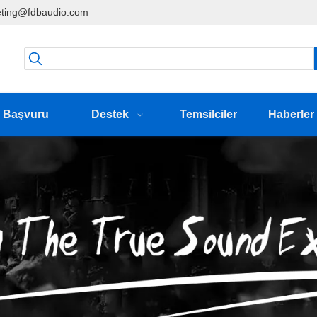
ting@fdbaudio.com
Başvuru
Destek
Temsilciler
Haberler