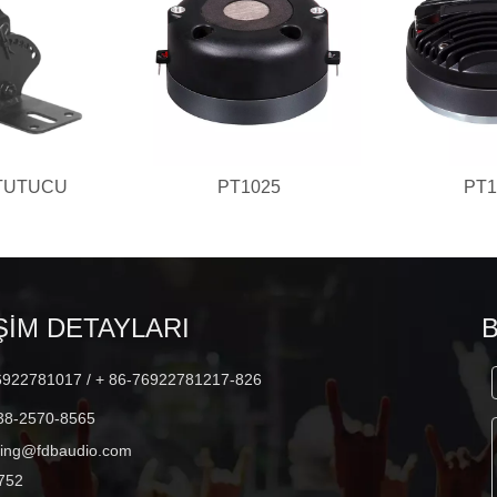
TUTUCU
PT1025
PT1
ŞİM DETAYLARI
B
6922781017 / + 86-76922781217-826
38-2570-8565
ting@fdbaudio.com
752