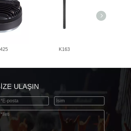
425
K163
K4
İZE ULAŞIN