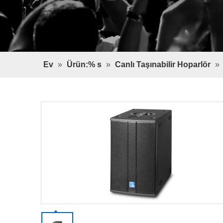
Ev
»
Ürün:% s
»
Canlı Taşınabilir Hoparlör
»