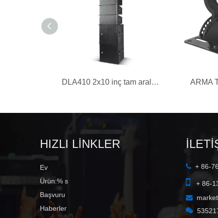
DLA410 2x10 inç tam aralıklı 500W sıralı hat hoparlör
ARMA 
HIZLI LİNKLER
İLETİ
+ 86-7

Ev

Ürün:% s
+ 86-1
Başvuru
marke

Haberler

53521