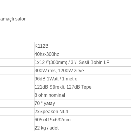
k amaçlı salon
K112B
40hz-300hz
1x12 \"(300mm) / 3 \" Sesli Bobin LF
300W rms, 1200W zirve
96dB 1Watt / 1 metre
121dB Sürekli, 127dB Tepe
8 ohm nominal
70 ° yatay
2xSpeakon NL4
605x415x632mm
22 kg / adet