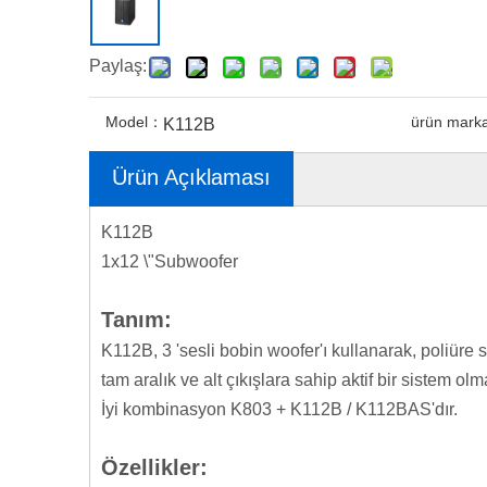
Paylaş:
Model：
ürün mark
K112B
Ürün Açıklaması
K112B
1x12 \"Subwoofer
Tanım:
K112B, 3 'sesli bobin woofer'ı kullanarak, poliüre
tam aralık ve alt çıkışlara sahip aktif bir sistem olm
İyi kombinasyon K803 + K112B / K112BAS'dır.
Özellikler: