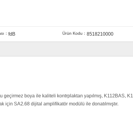
ası：
Ürün Kodu：
fdB
8518210000
 su geçirmez boya ile kaliteli kontrplaktan yapılmış, K112BAS, K1
ak için SA2.68 dijital amplifikatör modülü ile donatılmıştır.