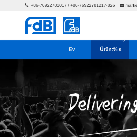
+86-76922781017 / +86-76922781217-826
marke


Ev
Ürün:% s